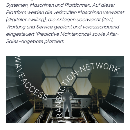
Projektsetup.
Systemen, Maschinen und Plattformen. Auf dieser
Plattform werden die verkauften Maschinen verwaltet
(digitaler Zwilling), die Anlagen überwacht (IIoT),
DISCOVERY-SESSION STARTEN
Wartung und Service geplant und vorausschauend
eingesteuert (Predictive Maintenance) sowie After-
Sales-Angebote platziert.
/
Blog
/
Nachrichten
+49 721 957 3177