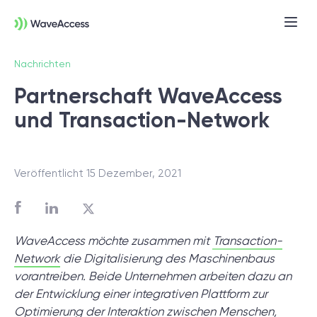
Nachrichten
Partnerschaft WaveAccess
und Transaction-Network
Veröffentlicht 15 Dezember, 2021
Noch nicht sicher, was Sie
brauchen?
WaveAccess möchte zusammen mit
Transaction-
Network
die Digitalisierung des Maschinenbaus
In einer Discovery-Session klären wir Ihre
vorantreiben. Beide Unternehmen arbeiten dazu an
Anforderungen, definieren Ziele und legen
der Entwicklung einer integrativen Plattform zur
das Fundament für ein erfolgreiches
Optimierung der Interaktion zwischen Menschen,