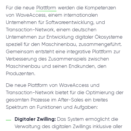
© 2000 – 2026 WaveAccess
, All Rights Reserved.
Für die neue
Plattform
werden die Kompetenzen
von WaveAccess, einem internationalen
Datenschutzrichtlinie
Unternehmen für Softwareentwicklung, und
Cookie-Erklärung
Transaction-Network, einem deutschen
Unternehmen zur Entwicklung digitaler Ökosysteme
English
Dansk
Deutsch
English (UK)
հայերեն
speziell für den Maschinenbau, zusammengeführt.
Gemeinsam entsteht eine integrative Plattform zur
Verbesserung des Zusammenspiels zwischen
Maschinenbau und seinen Endkunden, den
Produzenten.
Die neue Plattform von WaveAccess und
Transaction-Network bietet für die Optimierung der
gesamten Prozesse im After-Sales ein breites
Spektrum an Funktionen und Aufgaben:
Digitaler Zwilling:
Das System ermöglicht die
Verwaltung des digitalen Zwillings inklusive aller