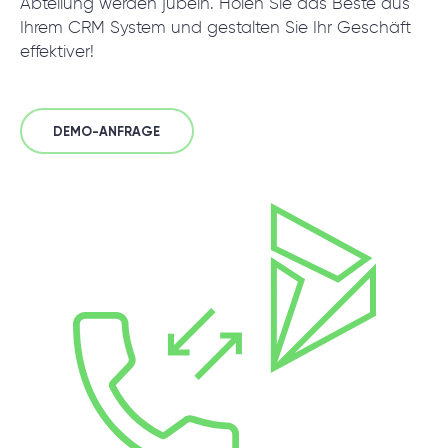
Abteilung werden jubeln. Holen Sie das Beste aus
Projektsetup.
Ihrem CRM System und gestalten Sie Ihr Geschäft
effektiver!
DISCOVERY-SESSION STARTEN
DEMO-ANFRAGE
/
Products
/
Telephony & Dynamics 365 Integration
+49 721 957 3177