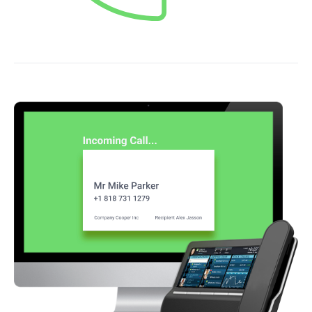
© 2000 – 2026 WaveAccess
, All Rights Reserved.
Impressum
Datenschutzrichtlinie
Cookie-Erklärung
Deutsch
English
Dansk
English (UK)
հայերեն