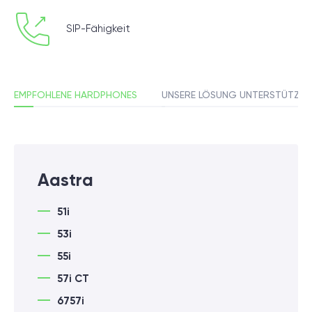
SIP-Fähigkeit
EMPFOHLENE HARDPHONES
UNSERE LÖSUNG UNTERSTÜTZT
Aastra
51i
53i
55i
57i CT
6757i