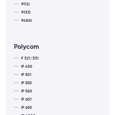
9112i
9133i
9480i
Polycom
P 321/331
IP 450
IP 501
IP 550
IP 560
IP 601
IP 650