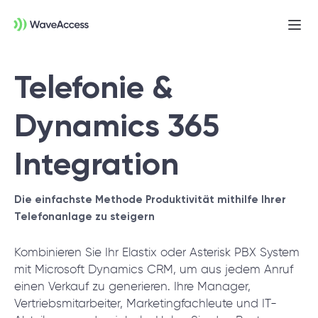
Men
öffn
Telefonie &
Dynamics 365
Integration
Noch nicht sicher, was Sie
Die einfachste Methode Produktivität mithilfe Ihrer
Telefonanlage zu steigern
brauchen?
Kombinieren Sie Ihr Elastix oder Asterisk PBX System
In einer Discovery-Session klären wir Ihre
mit Microsoft Dynamics CRM, um aus jedem Anruf
Anforderungen, definieren Ziele und legen
einen Verkauf zu generieren. Ihre Manager,
Vertriebsmitarbeiter, Marketingfachleute und IT-
das Fundament für ein erfolgreiches