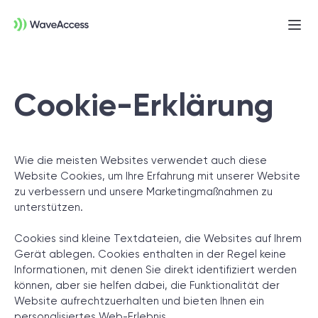
Men
öffn
Cookie-Erklärung
Wie die meisten Websites verwendet auch diese
Website Cookies, um Ihre Erfahrung mit unserer Website
zu verbessern und unsere Marketingmaßnahmen zu
Noch nicht sicher, was Sie
unterstützen.
brauchen?
Cookies sind kleine Textdateien, die Websites auf Ihrem
Gerät ablegen. Cookies enthalten in der Regel keine
In einer Discovery-Session klären wir Ihre
Informationen, mit denen Sie direkt identifiziert werden
können, aber sie helfen dabei, die Funktionalität der
Anforderungen, definieren Ziele und legen
Website aufrechtzuerhalten und bieten Ihnen ein
das Fundament für ein erfolgreiches
personalisiertes Web-Erlebnis.