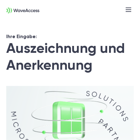
Ihre Eingabe:
Auszeichnung und
Anerkennung
Noch nicht sicher, was Sie
brauchen?
In einer Discovery-Session klären wir Ihre
Anforderungen, definieren Ziele und legen
das Fundament für ein erfolgreiches