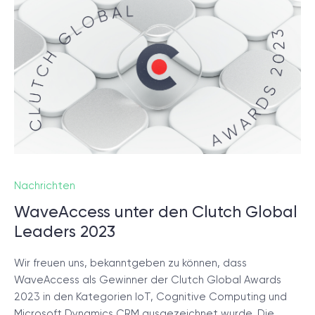
© 2000 – 2026 WaveAccess
, All Rights Reserved.
Datenschutzrichtlinie
Cookie-Erklärung
English
Dansk
Deutsch
English (UK)
հայերեն
Nachrichten
WaveAccess unter den Clutch Global
Leaders 2023
Wir freuen uns, bekanntgeben zu können, dass
WaveAccess als Gewinner der Clutch Global Awards
2023 in den Kategorien IoT, Cognitive Computing und
Microsoft Dynamics CRM ausgezeichnet wurde. Die