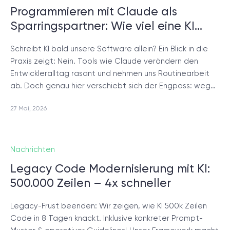
Programmieren mit Claude als
© 2000 – 2026 WaveAccess
, All Rights Reserved.
Sparringspartner: Wie viel eine KI…
Datenschutzrichtlinie
Cookie-Erklärung
Schreibt KI bald unsere Software allein? Ein Blick in die
Praxis zeigt: Nein. Tools wie Claude verändern den
Entwickleralltag rasant und nehmen uns Routinearbeit
English
Dansk
Deutsch
English (UK)
հայերեն
ab. Doch genau hier verschiebt sich der Engpass: weg…
27 Mai, 2026
Nachrichten
Legacy Code Modernisierung mit KI:
500.000 Zeilen – 4x schneller
Legacy-Frust beenden: Wir zeigen, wie KI 500k Zeilen
Code in 8 Tagen knackt. Inklusive konkreter Prompt-