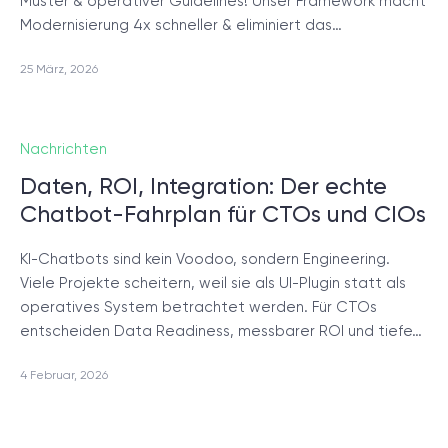
Muster & operativer Guidelines! Unser Framework macht
Modernisierung 4x schneller & eliminiert das…
25 März, 2026
Nachrichten
Daten, ROI, Integration: Der echte
Chatbot-Fahrplan für CTOs und CIOs
KI-Chatbots sind kein Voodoo, sondern Engineering.
Viele Projekte scheitern, weil sie als UI-Plugin statt als
operatives System betrachtet werden. Für CTOs
entscheiden Data Readiness, messbarer ROI und tiefe…
4 Februar, 2026