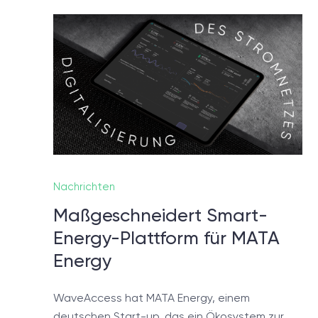
Noch
In 
defini
Nachrichten
Maßgeschneidert Smart-
Energy-Plattform für MATA
Energy
WaveAccess hat MATA Energy, einem
deutschen Start-up, das ein Ökosystem zur