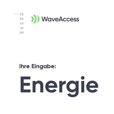
DE
EN
DA
UK
AM
Ihre Eingabe:
Energie