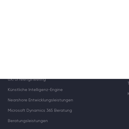
Softwareoptimierung
Rapid Prototyping
Design & Markup
DevOps-Dienstleistungen
UX/UI reengineering
Künstliche Intelligenz-Engine
Nearshore Entwicklungsleistungen
Microsoft Dynamics 365 Beratung
Beratungsleistungen