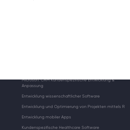
DIENSTLEISTUNGEN
Machine Learning
Blockchain Lösungen
Anwendungsentwicklung
Qualitätsprüfung
Microsoft CRM Kundenspezifische Entwicklung &
Anpassung
Entwicklung wissenschaftlicher Software
Entwicklung und Optimierung von Projekten mittels R
Entwicklung mobiler Apps
Kundenspezifische Healthcare Software