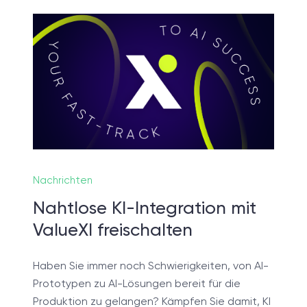
 nicht sicher, was Sie brau
einer Discovery-Session klären wir Ihre Anforderun
eren Ziele und legen das Fundament für ein erfolg
Projektsetup.
Nachrichten
Nahtlose KI-Integration mit
DISCOVERY-SESSION STARTEN
ValueXI freischalten
Haben Sie immer noch Schwierigkeiten, von AI-
Prototypen zu AI-Lösungen bereit für die
Produktion zu gelangen? Kämpfen Sie damit, KI