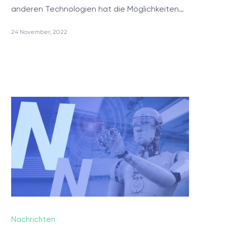
anderen Technologien hat die Möglichkeiten…
24 November, 2022
PRODUKTE
ValueXI AI Engine
Telephony & Dynamics 365 Integration
Relationship Charts
MyQuiz
TECHONOLOGIEN
KARRIERE
Nachrichten