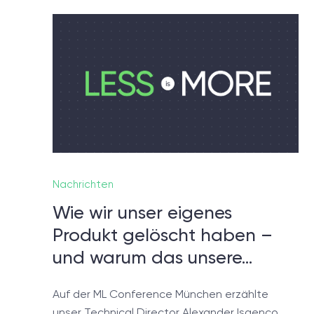
Noch
In 
defini
Nachrichten
Wie wir unser eigenes
Produkt gelöscht haben –
und warum das unsere…
Auf der ML Conference München erzählte
unser Technical Director Alexander Isaenco,