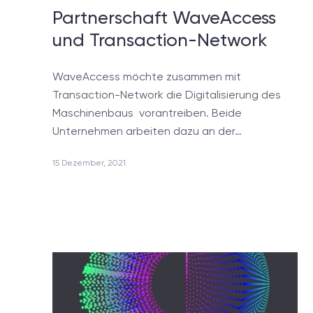
Partnerschaft WaveAccess
IoT-Lösungen
und Transaction-Network
Software für Life Sciences
WaveAccess möchte zusammen mit
Transaction-Network die Digitalisierung des
Maschinenbaus vorantreiben. Beide
Unternehmen arbeiten dazu an der…
15 Dezember, 2021
/
Blog
+49 721 957 3177