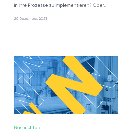
in Ihre Prozesse zu implementieren? Oder…
20 Dezember, 2023
Softwareoptimierung
Rapid Prototyping
Design & Markup
DevOps-Dienstleistungen
UX/UI reengineering
Künstliche Intelligenz-Engine
Nearshore Entwicklungsleistungen
Microsoft Dynamics 365 Beratung
Beratungsleistungen
Nachrichten