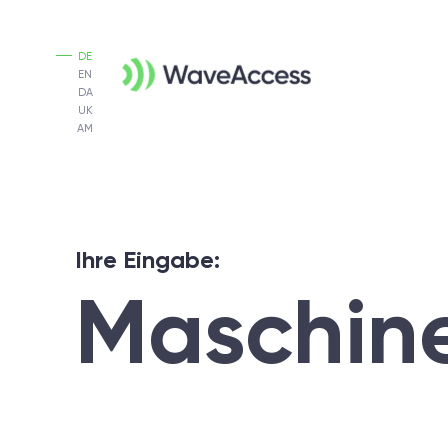
DE
EN
DA
UK
AM
Ihre Eingabe:
Maschine