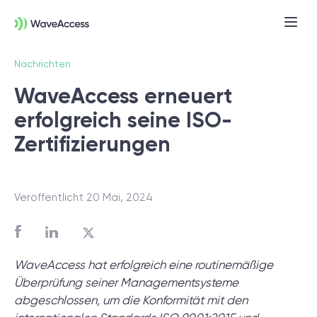
Nachrichten
WaveAccess erneuert
erfolgreich seine ISO-
Zertifizierungen
Veröffentlicht 20 Mai, 2024
Noch nicht sicher, was Sie
brauchen?
WaveAccess hat erfolgreich eine routinemäßige
In einer Discovery-Session klären wir Ihre
Überprüfung seiner Managementsysteme
Anforderungen, definieren Ziele und legen
abgeschlossen, um die Konformität mit den
das Fundament für ein erfolgreiches