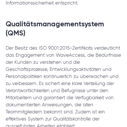
Informationssicherheit entspricht.
© 2000 – 2026 WaveAccess
, All Rights Reserved.
Datenschutzrichtlinie
Qualitätsmanagementsystem
Cookie-Erklärung
(QMS)
English
Dansk
Deutsch
English (UK)
հայերեն
Der Besitz des ISO 9001:2015-Zertifikats verdeutlicht
das Engagement von WaveAccess, die Bedürfnisse
der Kunden zu verstehen und die
Geschäftsprozesse, Entwicklungsaktivitäten und
Personalpolitiken kontinuierlich zu überwachen und
zu verbessern. Es sichert eine klare Verteilung der
Verantwortlichkeiten und Befugnisse unter den
Mitarbeitern und garantiert die Verfügbarkeit von
dokumentierten Anweisungen, die allen
Teammitgliedern bekannt sind. Zudem ist ein
effektives System zur Qualitätskontrolle der
ausgeführten Arbeiten etabliert.