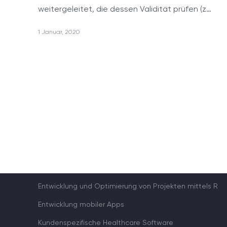
weitergeleitet, die dessen Validität prüfen (z…
1 Januar, 2020
DIENSTLEISTUNGEN
Machine Learning
Blockchain Lösungen
Anwendungsentwicklung
Qualitätsprüfung
Microsoft CRM Kundenspezifische Entwicklung &
Anpassung
Entwicklung wissenschaftlicher Software
Entwicklung und Optimierung von Projekten mittels R
Entwicklung mobiler Apps
Kundenspezifische Healthcare Software