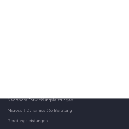
Softwareoptimierung
Rapid Prototyping
Design & Markup
DevOps-Dienstleistungen
UX/UI reengineering
Künstliche Intelligenz-Engine
Nearshore Entwicklungsleistungen
Microsoft Dynamics 365 Beratung
Beratungsleistungen