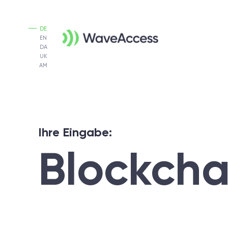
DE
EN
DA
UK
AM
Ihre Eingabe:
Blockcha