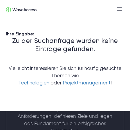
Ihre Eingabe:
Zu der Suchanfrage wurden keine
Einträge gefunden.
Vielleicht interessieren Sie sich für häufig gesuchte
Themen wie
Noch nicht sicher, was Sie
Technologien
oder
Projektmanagement
!
brauchen?
In einer Discovery-Session klären wir Ihre
Anforderungen, definieren Ziele und legen
das Fundament für ein erfolgreiches