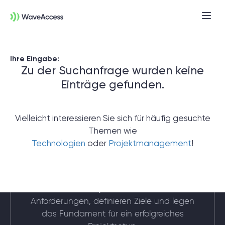
Ihre Eingabe:
Zu der Suchanfrage wurden keine
Einträge gefunden.
Vielleicht interessieren Sie sich für häufig gesuchte
Themen wie
Noch nicht sicher, was Sie
Technologien
oder
Projektmanagement
!
brauchen?
In einer Discovery-Session klären wir Ihre
Anforderungen, definieren Ziele und legen
das Fundament für ein erfolgreiches