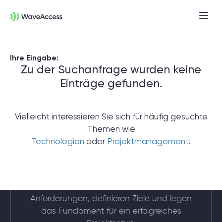
Ihre Eingabe:
Zu der Suchanfrage wurden keine
Einträge gefunden.
Vielleicht interessieren Sie sich für häufig gesuchte
Themen wie
Noch nicht sicher, was Sie
Technologien
oder
Projektmanagement
!
brauchen?
In einer Discovery-Session klären wir Ihre
Anforderungen, definieren Ziele und legen
das Fundament für ein erfolgreiches