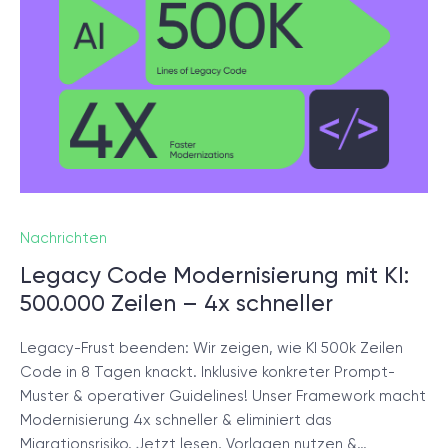
© 2000 – 2026 WaveAccess
, All Rights Reserved.
Datenschutzrichtlinie
Cookie-Erklärung
English
Dansk
Deutsch
English (UK)
հայերեն
Nachrichten
Legacy Code Modernisierung mit KI:
500.000 Zeilen – 4x schneller
Legacy-Frust beenden: Wir zeigen, wie KI 500k Zeilen
Code in 8 Tagen knackt. Inklusive konkreter Prompt-
Muster & operativer Guidelines! Unser Framework macht
Modernisierung 4x schneller & eliminiert das
Migrationsrisiko. Jetzt lesen, Vorlagen nutzen &…