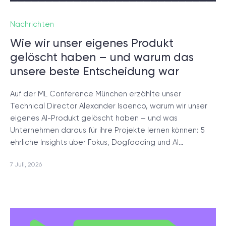
Projektsetup.
Nachrichten
DISCOVERY-SESSION STARTEN
Wie wir unser eigenes Produkt
gelöscht haben – und warum das
unsere beste Entscheidung war
Auf der ML Conference München erzählte unser
Technical Director Alexander Isaenco, warum wir unser
/
Blog
eigenes AI-Produkt gelöscht haben – und was
Unternehmen daraus für ihre Projekte lernen können: 5
ehrliche Insights über Fokus, Dogfooding und AI…
7 Juli, 2026
+49 721 957 3177