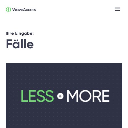
Ihre Eingabe:
Fälle
Noch nicht sicher, was Sie
brauchen?
In einer Discovery-Session klären wir Ihre
Anforderungen, definieren Ziele und legen
das Fundament für ein erfolgreiches