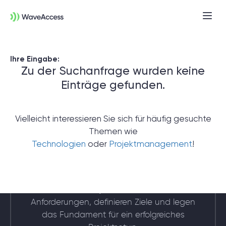
Ihre Eingabe:
Zu der Suchanfrage wurden keine
Einträge gefunden.
Vielleicht interessieren Sie sich für häufig gesuchte
Themen wie
Noch nicht sicher, was Sie
Technologien
oder
Projektmanagement
!
brauchen?
In einer Discovery-Session klären wir Ihre
Anforderungen, definieren Ziele und legen
das Fundament für ein erfolgreiches