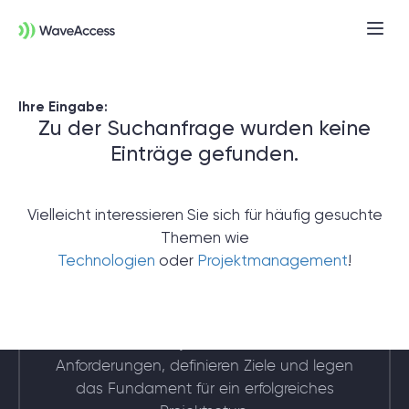
Ihre Eingabe:
Zu der Suchanfrage wurden keine
Einträge gefunden.
Vielleicht interessieren Sie sich für häufig gesuchte
Themen wie
Noch nicht sicher, was Sie
Technologien
oder
Projektmanagement
!
brauchen?
In einer Discovery-Session klären wir Ihre
Anforderungen, definieren Ziele und legen
das Fundament für ein erfolgreiches