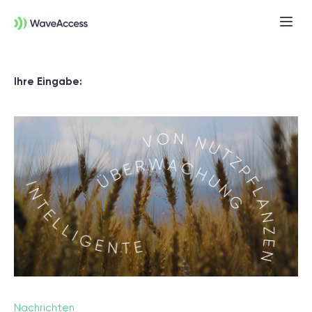
Ihre Eingabe:
Noch nicht sicher, was Sie
brauchen?
In einer Discovery-Session klären wir Ihre
Anforderungen, definieren Ziele und legen
das Fundament für ein erfolgreiches
Nachrichten