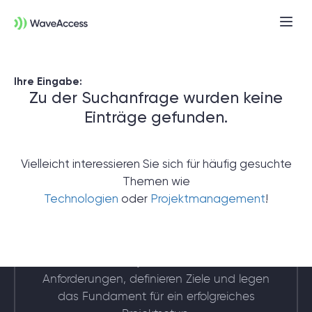
Ihre Eingabe:
Zu der Suchanfrage wurden keine
Einträge gefunden.
Vielleicht interessieren Sie sich für häufig gesuchte
Themen wie
Noch nicht sicher, was Sie
Technologien
oder
Projektmanagement
!
brauchen?
In einer Discovery-Session klären wir Ihre
Anforderungen, definieren Ziele und legen
das Fundament für ein erfolgreiches