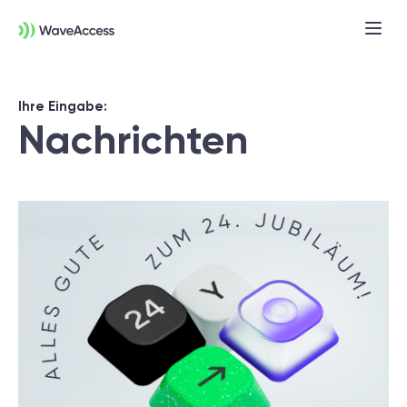
Ihre Eingabe:
Nachrichten
Noch nicht sicher, was Sie
brauchen?
In einer Discovery-Session klären wir Ihre
Anforderungen, definieren Ziele und legen
das Fundament für ein erfolgreiches