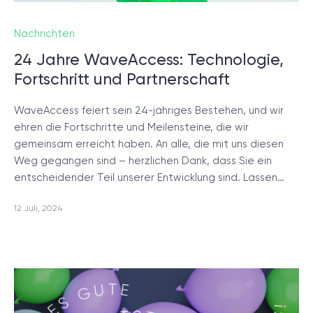
Projektsetup.
Nachrichten
DISCOVERY-SESSION STARTEN
24 Jahre WaveAccess: Technologie,
Fortschritt und Partnerschaft
WaveAccess feiert sein 24-jähriges Bestehen, und wir
ehren die Fortschritte und Meilensteine, die wir
gemeinsam erreicht haben. An alle, die mit uns diesen
Weg gegangen sind – herzlichen Dank, dass Sie ein
/
Blog
entscheidender Teil unserer Entwicklung sind. Lassen…
12 Juli, 2024
+49 721 957 3177