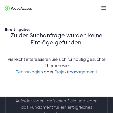
Ihre Eingabe:
Zu der Suchanfrage wurden keine
Einträge gefunden.
Vielleicht interessieren Sie sich für häufig gesuchte
Themen wie
Noch nicht sicher, was Sie
Technologien
oder
Projektmanagement
!
brauchen?
In einer Discovery-Session klären wir Ihre
Anforderungen, definieren Ziele und legen
das Fundament für ein erfolgreiches