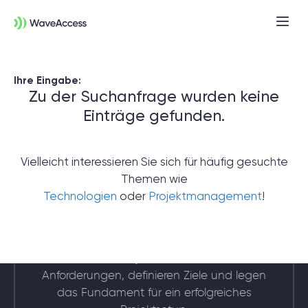
Ihre Eingabe:
Zu der Suchanfrage wurden keine
Einträge gefunden.
Vielleicht interessieren Sie sich für häufig gesuchte
Themen wie
Noch nicht sicher, was Sie
Technologien
oder
Projektmanagement
!
brauchen?
In einer Discovery-Session klären wir Ihre
Anforderungen, definieren Ziele und legen
das Fundament für ein erfolgreiches