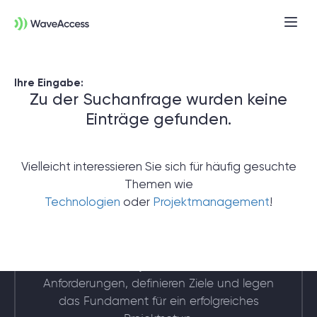
Ihre Eingabe:
Zu der Suchanfrage wurden keine
Einträge gefunden.
Vielleicht interessieren Sie sich für häufig gesuchte
Themen wie
Noch nicht sicher, was Sie
Technologien
oder
Projektmanagement
!
brauchen?
In einer Discovery-Session klären wir Ihre
Anforderungen, definieren Ziele und legen
das Fundament für ein erfolgreiches