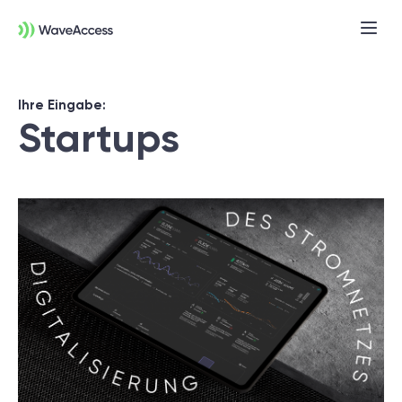
Ihre Eingabe:
Startups
Noch nicht sicher, was Sie
brauchen?
In einer Discovery-Session klären wir Ihre
Anforderungen, definieren Ziele und legen
das Fundament für ein erfolgreiches