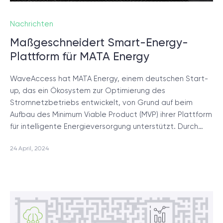
Projektsetup.
Nachrichten
DISCOVERY-SESSION STARTEN
Maßgeschneidert Smart-Energy-
Plattform für MATA Energy
WaveAccess hat MATA Energy, einem deutschen Start-
up, das ein Ökosystem zur Optimierung des
Stromnetzbetriebs entwickelt, von Grund auf beim
Aufbau des Minimum Viable Product (MVP) ihrer Plattform
/
Blog
für intelligente Energieversorgung unterstützt. Durch…
24 April, 2024
+49 721 957 3177