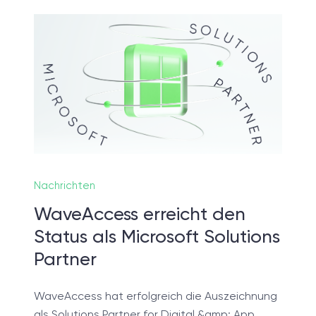
 nicht sicher, was Sie brau
einer Discovery-Session klären wir Ihre Anforderun
eren Ziele und legen das Fundament für ein erfolg
Projektsetup.
Nachrichten
WaveAccess erreicht den
DISCOVERY-SESSION STARTEN
Status als Microsoft Solutions
Partner
WaveAccess hat erfolgreich die Auszeichnung
als Solutions Partner for Digital &amp; App