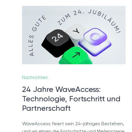
Noch
In 
defini
Nachrichten
24 Jahre WaveAccess:
Technologie, Fortschritt und
Partnerschaft
WaveAccess feiert sein 24-jähriges Bestehen,
und wir ehren die Fortschritte und Meilensteine,