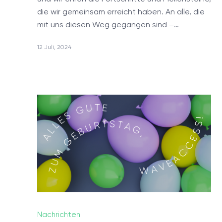
die wir gemeinsam erreicht haben. An alle, die
mit uns diesen Weg gegangen sind –…
DIENSTLEISTUNGEN
12 Juli, 2024
Machine Learning
Blockchain Lösungen
Anwendungsentwicklung
Qualitätsprüfung
Microsoft CRM Kundenspezifische Entwicklung &
Anpassung
Entwicklung wissenschaftlicher Software
Entwicklung und Optimierung von Projekten mittels R
Entwicklung mobiler Apps
Nachrichten
Kundenspezifische Healthcare Software