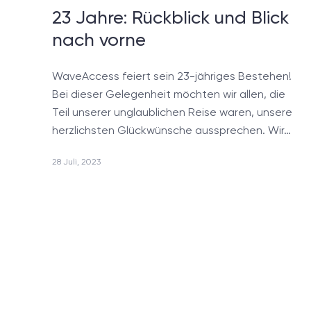
23 Jahre: Rückblick und Blick
IoT-Lösungen
nach vorne
Software für Life Sciences
WaveAccess feiert sein 23-jähriges Bestehen!
Bei dieser Gelegenheit möchten wir allen, die
Teil unserer unglaublichen Reise waren, unsere
herzlichsten Glückwünsche aussprechen. Wir…
28 Juli, 2023
/
Blog
+49 721 957 3177