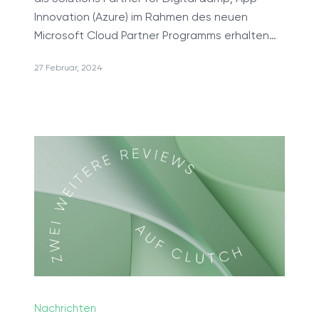
Innovation (Azure) im Rahmen des neuen
Microsoft Cloud Partner Programms erhalten…
27 Februar, 2024
Softwareoptimierung
Rapid Prototyping
Design & Markup
DevOps-Dienstleistungen
UX/UI reengineering
Künstliche Intelligenz-Engine
Nearshore Entwicklungsleistungen
Microsoft Dynamics 365 Beratung
Beratungsleistungen
Nachrichten