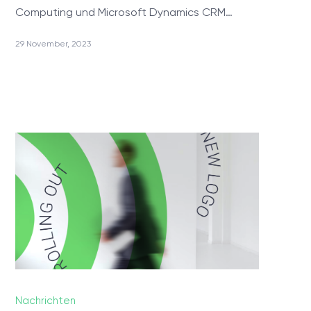
Computing und Microsoft Dynamics CRM…
29 November, 2023
PRODUKTE
ValueXI AI Engine
Telephony & Dynamics 365 Integration
Relationship Charts
MyQuiz
TECHONOLOGIEN
KARRIERE
Nachrichten