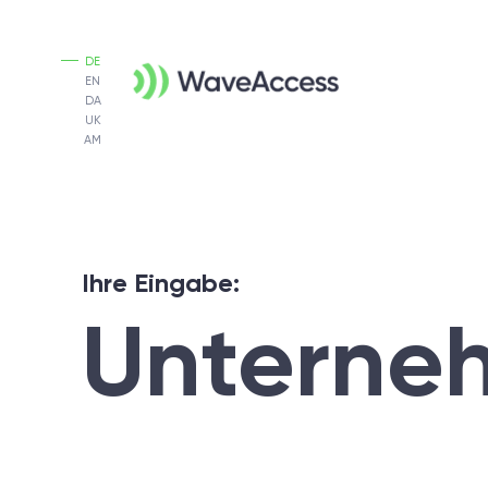
DE
EN
DA
UK
AM
Ihre Eingabe:
Unterne