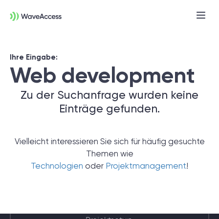
Ihre Eingabe:
Web development
Zu der Suchanfrage wurden keine
Einträge gefunden.
Noch nicht sicher, was Sie
Vielleicht interessieren Sie sich für häufig gesuchte
brauchen?
Themen wie
Technologien
oder
Projektmanagement
!
In einer Discovery-Session klären wir Ihre
Anforderungen, definieren Ziele und legen
das Fundament für ein erfolgreiches