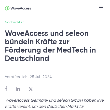
Nachrichten
WaveAccess und seleon
bündeln Kräfte zur
Förderung der MedTech in
Deutschland
Noch nicht sicher, was Sie
brauchen?
Veröffentlicht 25 Juli, 2024
In einer Discovery-Session klären wir Ihre
Anforderungen, definieren Ziele und legen
WaveAccess Germany und seleon GmbH haben ihre
das Fundament für ein erfolgreiches
Kräfte vereint, um den deutschen Markt für