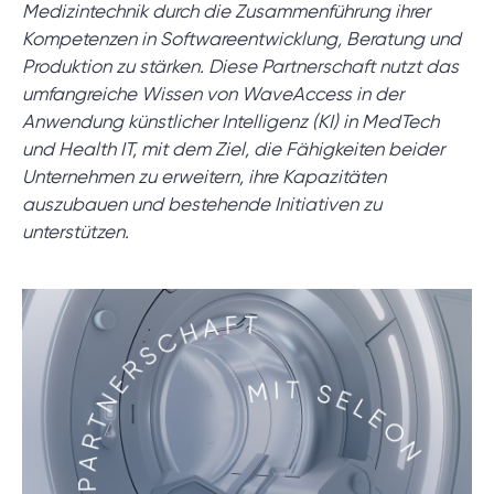
Projektsetup.
Medizintechnik durch die Zusammenführung ihrer
Kompetenzen in Softwareentwicklung, Beratung und
Produktion zu stärken. Diese Partnerschaft nutzt das
DISCOVERY-SESSION STARTEN
umfangreiche Wissen von WaveAccess in der
Anwendung künstlicher Intelligenz (KI) in MedTech
und Health IT, mit dem Ziel, die Fähigkeiten beider
Unternehmen zu erweitern, ihre Kapazitäten
auszubauen und bestehende Initiativen zu
unterstützen.
/
Blog
/
Nachrichten
+49 721 957 3177