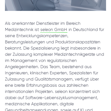
© 2000 – 2026 WaveAccess
, All Rights Reserved.
Datenschutzrichtlinie
Cookie-Erklärung
Als anerkannter Dienstleister im Bereich
Medizintechnik ist
seleon GmbH
in Deutschland für
seine Entwicklungskompetenzen,
English
Dansk
Deutsch
English (UK)
հայերեն
Beratungsleistungen und Produktionskapazitäten
bekannt. Die Spezialisierung liegt insbesondere in
der Zulassung komplexer Medizintechnikgeräte und
im Management von regulatorischen
Angelegenheiten. Das Team, bestehend aus
Ingenieuren, klinischen Experten, Spezialisten für
Zulassung und Qualitätsmanagern, verfügt über
eine breite Erfahrungsbasis aus zahlreichen
internationalen Projekten. seleon konzentriert sich
dabei auf Software-Lebenszyklusmanagement,
medizinische Applikationen, digitale
Gesundheitsanwendungen, sowie auf KI und