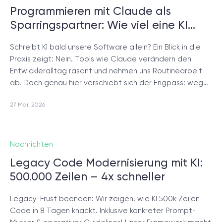
Programmieren mit Claude als
© 2000 – 2026 WaveAccess
, All Rights Reserved.
Sparringspartner: Wie viel eine KI…
Datenschutzrichtlinie
Cookie-Erklärung
Schreibt KI bald unsere Software allein? Ein Blick in die
Praxis zeigt: Nein. Tools wie Claude verändern den
Entwickleralltag rasant und nehmen uns Routinearbeit
English
Dansk
Deutsch
English (UK)
հայերեն
ab. Doch genau hier verschiebt sich der Engpass: weg…
27 Mai, 2026
Nachrichten
Legacy Code Modernisierung mit KI:
500.000 Zeilen – 4x schneller
Legacy-Frust beenden: Wir zeigen, wie KI 500k Zeilen
Code in 8 Tagen knackt. Inklusive konkreter Prompt-