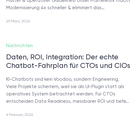
Muster & operativer Guidelines! Unser Framework macht
Modernisierung 4x schneller & eliminiert das…
25 März, 2026
Nachrichten
Daten, ROI, Integration: Der echte
Chatbot-Fahrplan für CTOs und CIOs
KI-Chatbots sind kein Voodoo, sondern Engineering.
Viele Projekte scheitern, weil sie als UI-Plugin statt als
operatives System betrachtet werden. Für CTOs
entscheiden Data Readiness, messbarer ROI und tiefe…
4 Februar, 2026