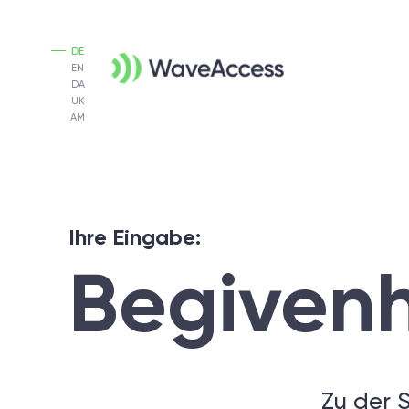
DE
EN
DA
UK
AM
Ihre Eingabe:
Begiven
Zu der 