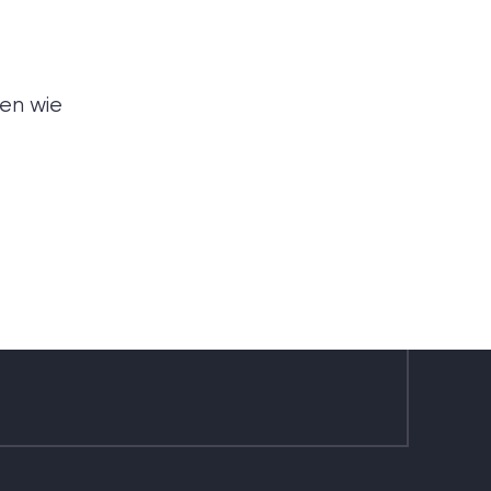
chen?
men wie
gen,
reiches