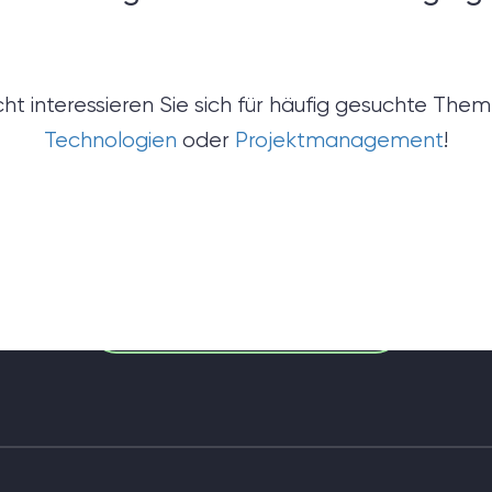
 nicht sicher, was Sie brau
icht interessieren Sie sich für häufig gesuchte The
Technologien
oder
Projektmanagement
!
einer Discovery-Session klären wir Ihre Anforderun
eren Ziele und legen das Fundament für ein erfolg
Projektsetup.
DISCOVERY-SESSION STARTEN