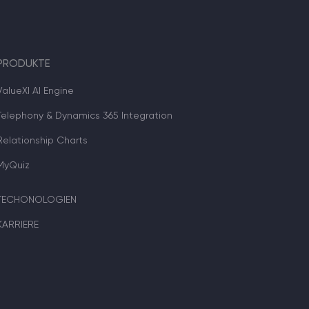
PRODUKTE
ValueXI AI Engine
Telephony & Dynamics 365 Integration
Relationship Charts
MyQuiz
TECHONOLOGIEN
KARRIERE