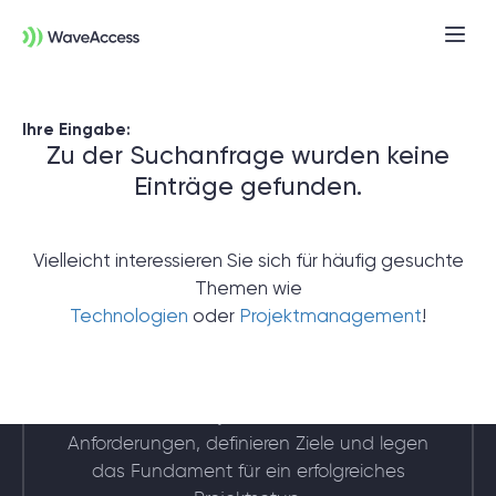
Ihre Eingabe:
Zu der Suchanfrage wurden keine
Einträge gefunden.
Vielleicht interessieren Sie sich für häufig gesuchte
Themen wie
Noch nicht sicher, was Sie
Technologien
oder
Projektmanagement
!
brauchen?
In einer Discovery-Session klären wir Ihre
Anforderungen, definieren Ziele und legen
das Fundament für ein erfolgreiches