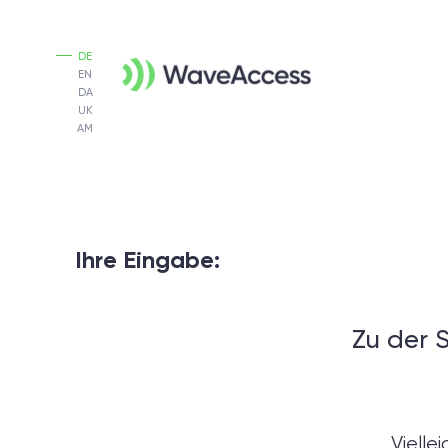
DE
EN
DA
UK
AM
Ihre Eingabe:
Zu der 
Vielle