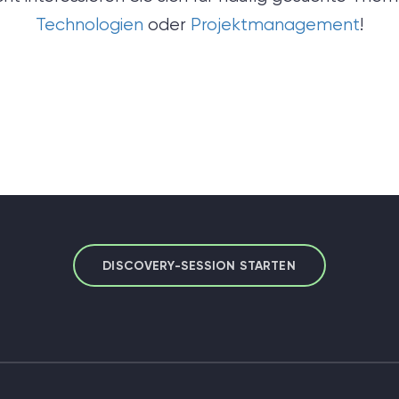
Technologien
oder
Projektmanagement
!
 nicht sicher, was Sie brau
einer Discovery-Session klären wir Ihre Anforderun
eren Ziele und legen das Fundament für ein erfolg
Projektsetup.
DISCOVERY-SESSION STARTEN