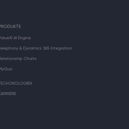
PRODUKTE
ValueXI AI Engine
Telephony & Dynamics 365 Integration
Relationship Charts
MyQuiz
TECHONOLOGIEN
KARRIERE