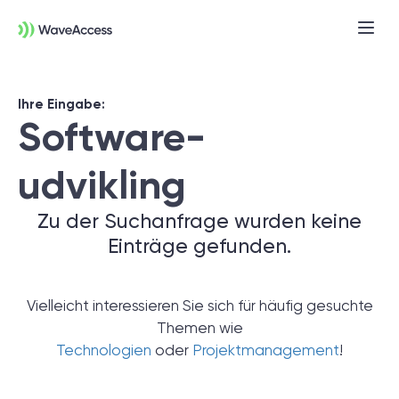
Ihre Eingabe:
Software
-
udvikling
Zu der Suchanfrage wurden keine
Einträge gefunden.
Noch nicht sicher, was Sie
brauchen?
Vielleicht interessieren Sie sich für häufig gesuchte
Themen wie
In einer Discovery-Session klären wir Ihre
Technologien
oder
Projektmanagement
!
Anforderungen, definieren Ziele und legen
das Fundament für ein erfolgreiches