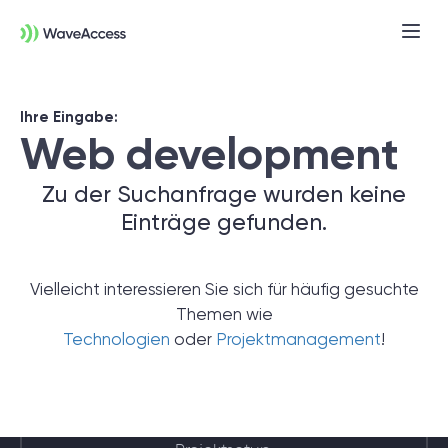
Ihre Eingabe:
Web development
Zu der Suchanfrage wurden keine
Einträge gefunden.
Noch nicht sicher, was Sie
Vielleicht interessieren Sie sich für häufig gesuchte
brauchen?
Themen wie
Technologien
oder
Projektmanagement
!
In einer Discovery-Session klären wir Ihre
Anforderungen, definieren Ziele und legen
das Fundament für ein erfolgreiches