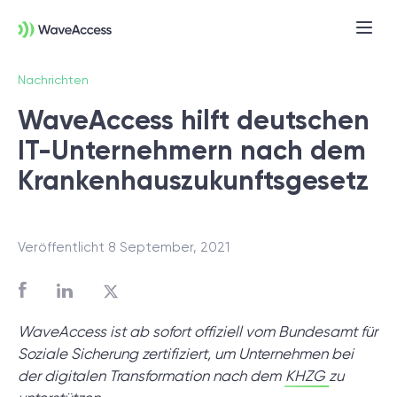
Nachrichten
WaveAccess hilft deutschen
IT-Unternehmern nach dem
Krankenhauszukunftsgesetz
Veröffentlicht 8 September, 2021
Noch nicht sicher, was Sie
brauchen?
WaveAccess ist ab sofort offiziell vom Bundesamt für
In einer Discovery-Session klären wir Ihre
Soziale Sicherung zertifiziert, um Unternehmen bei
Anforderungen, definieren Ziele und legen
der digitalen Transformation nach dem
KHZG
zu
das Fundament für ein erfolgreiches