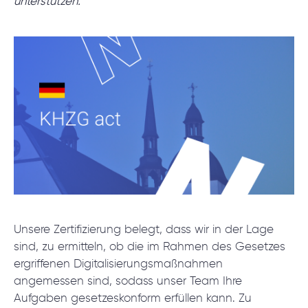
unterstützen.
Projektsetup.
DISCOVERY-SESSION STARTEN
/
Blog
/
Nachrichten
Unsere Zertifizierung belegt, dass wir in der Lage
+49 721 957 3177
sind, zu ermitteln, ob die im Rahmen des Gesetzes
ergriffenen Digitalisierungsmaßnahmen
angemessen sind, sodass unser Team Ihre
Aufgaben gesetzeskonform erfüllen kann. Zu