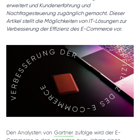
Projektsetup.
erweitert und Kundenerfahrung und
Nachfragesteuerung zugänglich gemacht. Dieser
Artikel stellt die Möglichkeiten von IT-Lösungen zur
DISCOVERY-SESSION STARTEN
Verbesserung der Effizienz des E-Commerce vor.
/
Blog
/
Nachrichten
+49 721 957 3177
Den Analysten von
Gartner
zufolge wird der E-