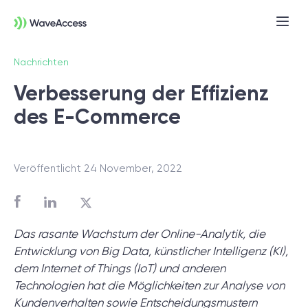
Nachrichten
Verbesserung der Effizienz
des E-Commerce
Veröffentlicht 24 November, 2022
Noch nicht sicher, was Sie
brauchen?
Das rasante Wachstum der Online-Analytik, die
Entwicklung von Big Data, künstlicher Intelligenz (KI),
In einer Discovery-Session klären wir Ihre
dem Internet of Things (IoT) und anderen
Anforderungen, definieren Ziele und legen
Technologien hat die Möglichkeiten zur Analyse von
das Fundament für ein erfolgreiches
Kundenverhalten sowie Entscheidungsmustern