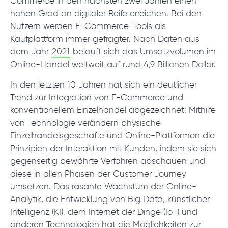
Commerce in den nächsten zwei Jahren einen
© 2000 – 2026 WaveAccess
, All Rights Reserved.
hohen Grad an digitaler Reife erreichen. Bei den
Nutzern werden E-Commerce-Tools als
Datenschutzrichtlinie
Kaufplattform immer gefragter. Nach Daten aus
Cookie-Erklärung
dem Jahr
2021
beläuft sich das Umsatzvolumen im
Online-Handel weltweit auf rund 4,9 Billionen Dollar.
English
Dansk
Deutsch
English (UK)
հայերեն
In den letzten 10 Jahren hat sich ein deutlicher
Trend zur Integration von E-Commerce und
konventionellem Einzelhandel abgezeichnet: Mithilfe
von Technologie verändern physische
Einzelhandelsgeschäfte und Online-Plattformen die
Prinzipien der Interaktion mit Kunden, indem sie sich
gegenseitig bewährte Verfahren abschauen und
diese in allen Phasen der Customer Journey
umsetzen. Das rasante Wachstum der Online-
Analytik, die Entwicklung von Big Data, künstlicher
Intelligenz (KI), dem Internet der Dinge (IoT) und
anderen Technologien hat die Möglichkeiten zur