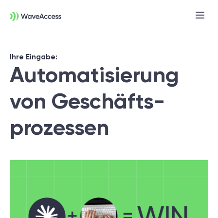
Ihre Eingabe:
Automatisierung
von Geschäfts
-
prozessen
Noch nicht sicher, was Sie
brauchen?
In einer Discovery-Session klären wir Ihre
Anforderungen, definieren Ziele und legen
das Fundament für ein erfolgreiches