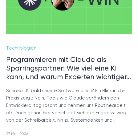
Projektsetup.
DISCOVERY-SESSION STARTEN
Technologien
Programmieren mit Claude als
Sparringspartner: Wie viel eine KI
/
Blog
kann, und warum Experten wichtiger…
Schreibt KI bald unsere Software allein? Ein Blick in die
Praxis zeigt: Nein. Tools wie Claude verändern den
Entwickleralltag rasant und nehmen uns Routinearbeit
+49 721 957 3177
ab. Doch genau hier verschiebt sich der Engpass: weg
von der Schreibarbeit, hin zu Systemdenken und…
27 Mai, 2026