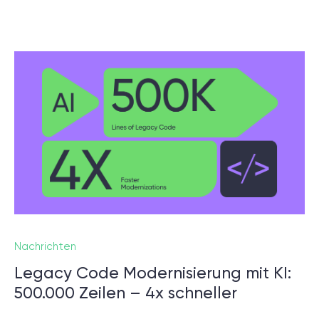
© 2000 – 2026 WaveAccess
, All Rights Reserved.
Datenschutzrichtlinie
Cookie-Erklärung
English
Dansk
Deutsch
English (UK)
հայերեն
Nachrichten
Legacy Code Modernisierung mit KI:
500.000 Zeilen – 4x schneller