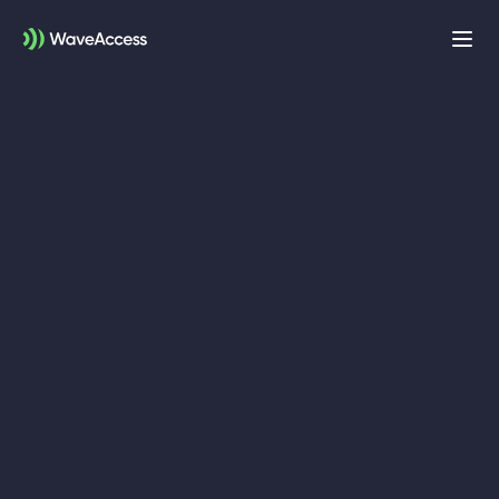
Men
öffn
+49 721 957 3177
© 2000 – 2026 WaveAccess
, All Rights Reserved.
Impressum
Datenschutzrichtlinie
Cookie-Erklärung
Deutsch
English
Dansk
English (UK)
հայերեն