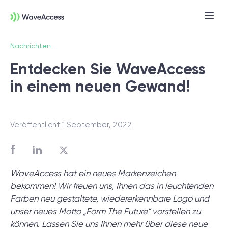
Nachrichten
Entdecken Sie WaveAccess
in einem neuen Gewand!
Veröffentlicht 1 September, 2022
Noch nicht sicher, was Sie
brauchen?
WaveAccess hat ein neues Markenzeichen
bekommen! Wir freuen uns, Ihnen das in leuchtenden
In einer Discovery-Session klären wir Ihre
Farben neu gestaltete, wiedererkennbare Logo und
Anforderungen, definieren Ziele und legen
unser neues Motto „Form The Future“ vorstellen zu
das Fundament für ein erfolgreiches
können. Lassen Sie uns Ihnen mehr über diese neue