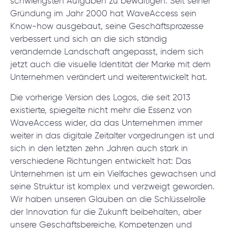
schwierigsten Aufgaben zu bewältigen. Seit seiner
© 2000 – 2026 WaveAccess
, All Rights Reserved.
Gründung im Jahr 2000 hat WaveAccess sein
Know-how ausgebaut, seine Geschäftsprozesse
Datenschutzrichtlinie
verbessert und sich an die sich ständig
Cookie-Erklärung
verändernde Landschaft angepasst, indem sich
jetzt auch die visuelle Identität der Marke mit dem
English
Dansk
Deutsch
English (UK)
հայերեն
Unternehmen verändert und weiterentwickelt hat.
Die vorherige Version des Logos, die seit 2013
existierte, spiegelte nicht mehr die Essenz von
WaveAccess wider, da das Unternehmen immer
weiter in das digitale Zeitalter vorgedrungen ist und
sich in den letzten zehn Jahren auch stark in
verschiedene Richtungen entwickelt hat: Das
Unternehmen ist um ein Vielfaches gewachsen und
seine Struktur ist komplex und verzweigt geworden.
Wir haben unseren Glauben an die Schlüsselrolle
der Innovation für die Zukunft beibehalten, aber
unsere Geschäftsbereiche, Kompetenzen und