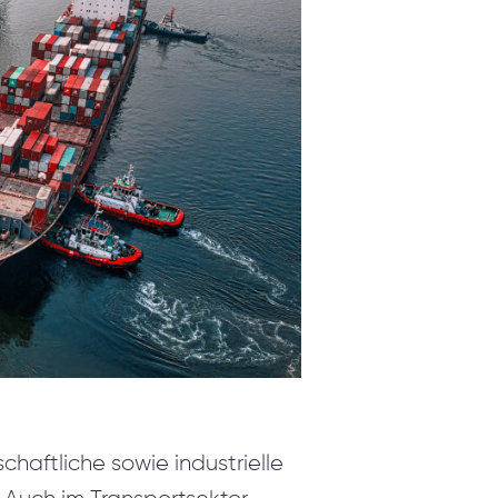
PRODUKTE
ValueXI AI Engine
Telephony & Dynamics 365 Integration
Relationship Charts
MyQuiz
TECHONOLOGIEN
KARRIERE
schaftliche sowie industrielle