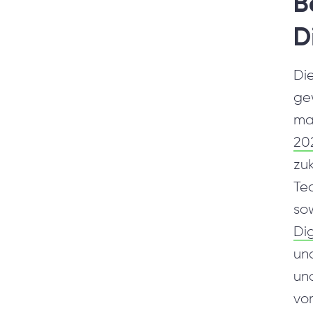
B
D
Die
gew
mar
20
zu
Tec
sow
Dig
un
und
vo