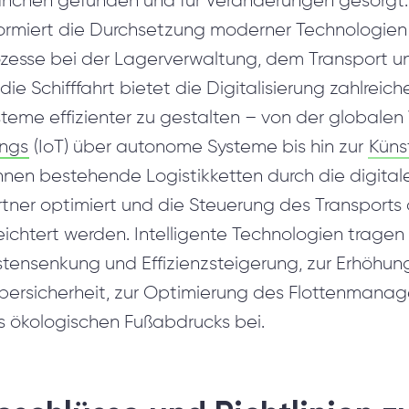
anchen gefunden und für Veränderungen gesorgt. 
Hybride Herangehensweise
formiert die Durchsetzung moderner Technologien
ozesse bei der Lagerverwaltung, dem Transport un
 die Schifffahrt bietet die Digitalisierung zahlre
steme effizienter zu gestalten – von der globale
ings
(IoT) über autonome Systeme bis hin zur
Künst
nen bestehende Logistikketten durch die digitale
tner optimiert und die Steuerung des Transports 
eichtert werden. Intelligente Technologien tragen
stensenkung und Effizienzsteigerung, zur Erhöhun
bersicherheit, zur Optimierung des Flottenmanag
s ökologischen Fußabdrucks bei.