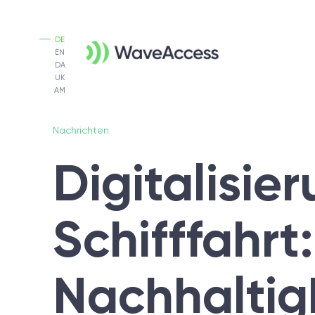
DE
EN
DA
UK
AM
Nachrichten
Digitalisier
Schifffahrt
Nachhaltig