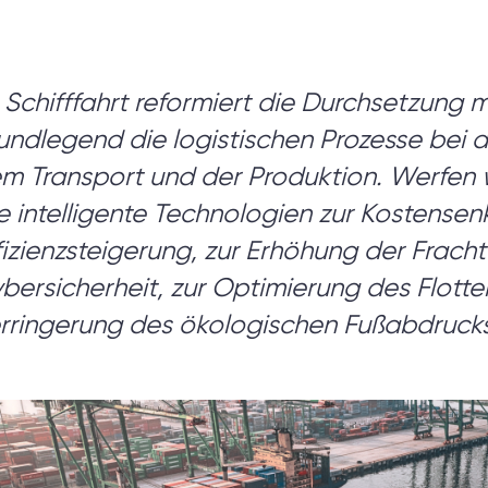
 nicht sicher, was Sie brau
 Schifffahrt reformiert die Durchsetzung
undlegend die logistischen Prozesse bei 
einer Discovery-Session klären wir Ihre Anforderun
m Transport und der Produktion. Werfen wi
eren Ziele und legen das Fundament für ein erfolg
e intelligente Technologien zur Kostense
Projektsetup.
fizienzsteigerung, zur Erhöhung der Frach
bersicherheit, zur Optimierung des Flot
rringerung des ökologischen Fußabdrucks
DISCOVERY-SESSION STARTEN