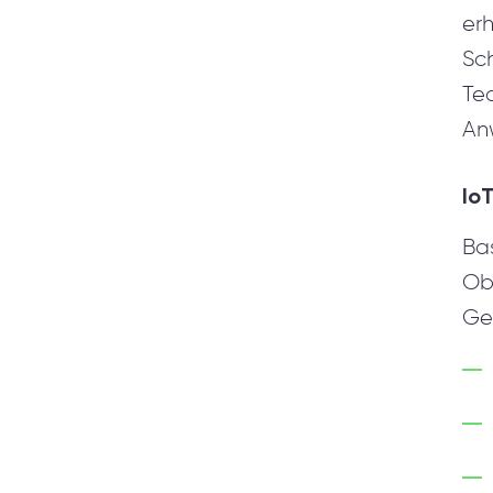
er
Sch
Tec
An
Io
Ba
Obj
Ge