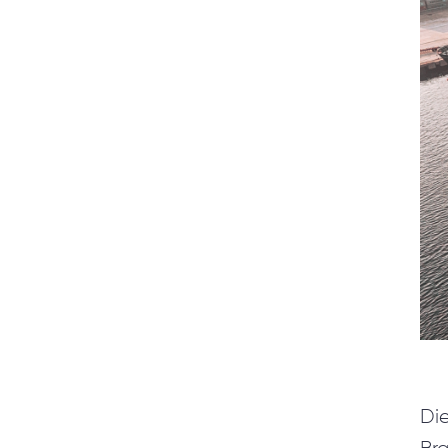
DIENSTLEISTUNGEN
Machine Learning
Blockchain Lösungen
Anwendungsentwicklung
Qualitätsprüfung
Microsoft CRM Kundenspezifische Entwicklung &
Anpassung
Entwicklung wissenschaftlicher Software
Entwicklung und Optimierung von Projekten mittels R
Entwicklung mobiler Apps
Die
Kundenspezifische Healthcare Software