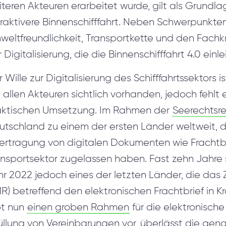
teren Akteuren erarbeitet wurde, gilt als Grundla
raktivere Binnenschifffahrt. Neben Schwerpunkten 
eltfreundlichkeit, Transportkette und den Fachkrä
 Digitalisierung, die die Binnenschifffahrt 4.0 einlei
 Wille zur Digitalisierung des Schifffahrtssektors 
 allen Akteuren sichtlich vorhanden, jedoch fehlt
aktischen Umsetzung. Im Rahmen der
Seerechtsr
utschland zu einem der ersten Länder weltweit, d
ertragung von digitalen Dokumenten wie Frachtb
ansportsektor zugelassen haben. Fast zehn Jahre 
r 2022 jedoch eines der letzten Länder, die das 
) betreffend den elektronischen Frachtbrief in K
bt nun
einen groben Rahmen
für die elektronisch
füllung von Vereinbarungen vor, überlässt die ge