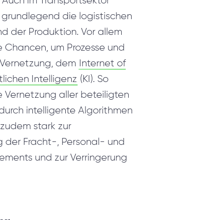
Auch im Transportsektor
 grundlegend die logistischen
d der Produktion. Vor allem
iche Chancen, um Prozesse und
n Vernetzung, dem
Internet of
lichen Intelligenz
(KI). So
 Vernetzung aller beteiligten
durch intelligente Algorithmen
 zudem stark zur
g der Fracht-, Personal- und
ements und zur Verringerung