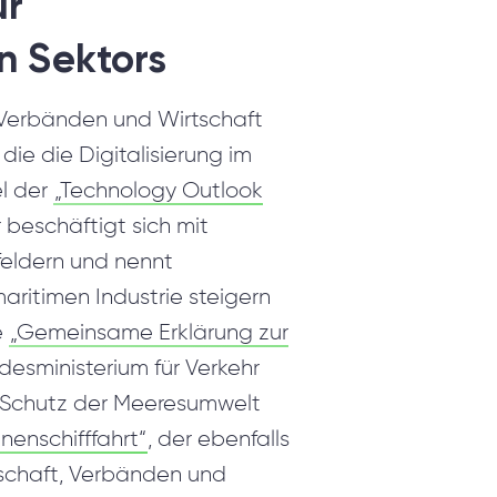
ur
n Sektors
g, Verbänden und Wirtschaft
ie die Digitalisierung im
el der
„Technology Outlook
 beschäftigt sich mit
feldern und nennt
aritimen Industrie steigern
e
„Gemeinsame Erklärung zur
esministerium für Verkehr
n Schutz der Meeresumwelt
nenschifffahrt“
, der ebenfalls
schaft, Verbänden und