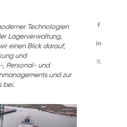
chen?
 moderner Technologien
der Lagerverwaltung,
gen,
r einen Blick darauf,
reiches
nkung und
t-, Personal- und
tenmanagements und zur
 bei.