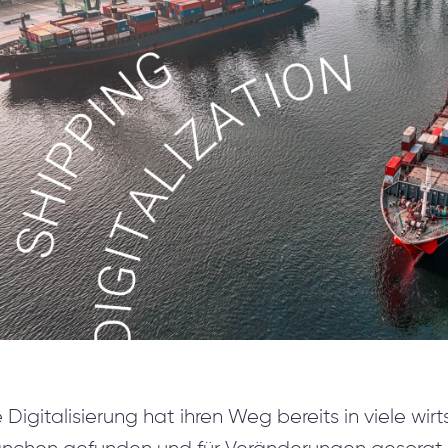
Softwareoptimierung
Rapid Prototyping
Design & Markup
DevOps-Dienstleistungen
UX/UI reengineering
Künstliche Intelligenz-Engine
Nearshore Entwicklungsleistungen
Microsoft Dynamics 365 Beratung
 Digitalisierung hat ihren Weg bereits in viele wirt
Beratungsleistungen