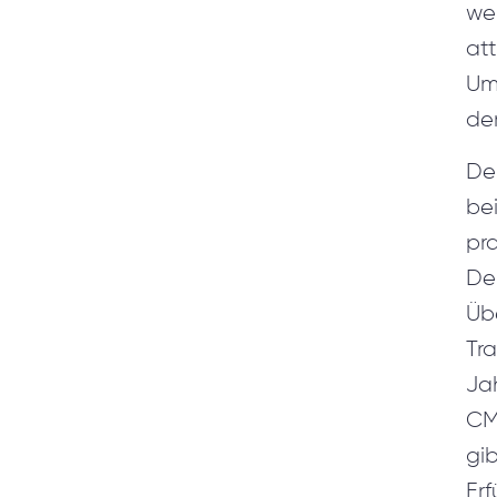
wei
att
Umw
der
Der
bei
pr
De
Üb
Tr
Jah
CMR
gi
Er