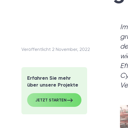
Noch
Im
gr
In 
de
Veröffentlicht 2 November, 2022
defini
wi
Ef
Cy
Erfahren Sie mehr
Ve
über unsere Projekte
JETZT STARTEN