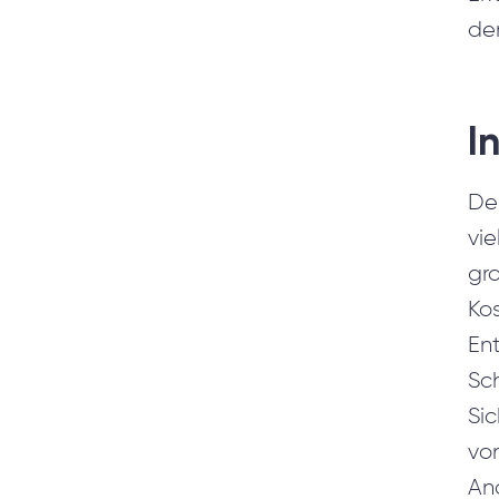
de
I
Der
vie
gro
Ko
Ent
Sch
Si
vo
An